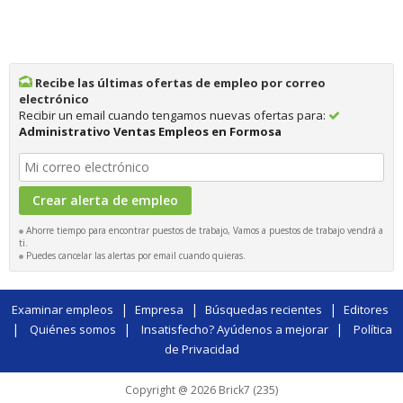
Recibe las últimas ofertas de empleo por correo
electrónico
Recibir un email cuando tengamos nuevas ofertas para:
Administrativo Ventas Empleos en Formosa
Ahorre tiempo para encontrar puestos de trabajo, Vamos a puestos de trabajo vendrá a
ti.
Puedes cancelar las alertas por email cuando quieras.
|
|
|
Examinar empleos
Empresa
Búsquedas recientes
Editores
|
|
|
Quiénes somos
Insatisfecho? Ayúdenos a mejorar
Política
de Privacidad
Copyright @ 2026 Brick7 (235)