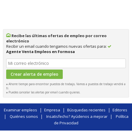
Recibe las últimas ofertas de empleo por correo
electrónico
Recibir un email cuando tengamos nuevas ofertas para:
Agente Venta Empleos en Formosa
Ahorre tiempo para encontrar puestos de trabajo, Vamos a puestos de trabajo vendrá a
ti.
Puedes cancelar las alertas por email cuando quieras.
|
|
|
Examinar empleos
Empresa
Búsquedas recientes
Editores
|
|
|
Quiénes somos
Insatisfecho? Ayúdenos a mejorar
Política
de Privacidad