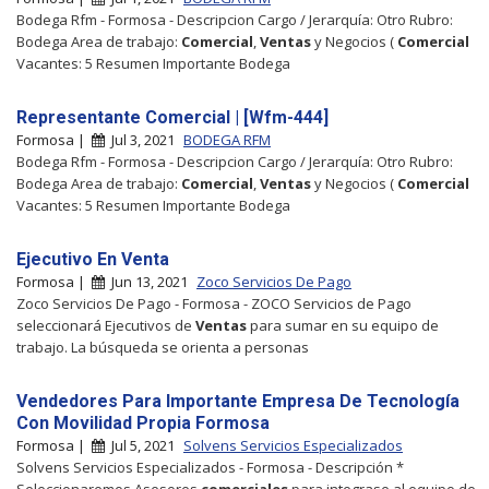
Bodega Rfm - Formosa - Descripcion Cargo / Jerarquía: Otro Rubro:
Bodega Area de trabajo:
Comercial
,
Ventas
y Negocios (
Comercial
Vacantes: 5 Resumen Importante Bodega
Representante Comercial | [Wfm-444]
Formosa |
Jul 3, 2021
BODEGA RFM
Bodega Rfm - Formosa - Descripcion Cargo / Jerarquía: Otro Rubro:
Bodega Area de trabajo:
Comercial
,
Ventas
y Negocios (
Comercial
Vacantes: 5 Resumen Importante Bodega
Ejecutivo En Venta
Formosa |
Jun 13, 2021
Zoco Servicios De Pago
Zoco Servicios De Pago - Formosa - ZOCO Servicios de Pago
seleccionará Ejecutivos de
Ventas
para sumar en su equipo de
trabajo. La búsqueda se orienta a personas
Vendedores Para Importante Empresa De Tecnología
Con Movilidad Propia Formosa
Formosa |
Jul 5, 2021
Solvens Servicios Especializados
Solvens Servicios Especializados - Formosa - Descripción *
Seleccionaremos Asesores
comerciales
para integrase al equipo de