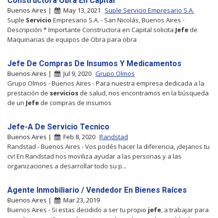
Constructora Obra En Capital
Buenos Aires |
May 13, 2021
Suple Servicio Empresario S.A.
Suple
Servicio
Empresario S.A. - San Nicolás, Buenos Aires -
Descripción * Importante Constructora en Capital solicita
Jefe
de
Maquinarias de equipos de Obra para obra
Jefe De Compras De Insumos Y Medicamentos
Buenos Aires |
Jul 9, 2020
Grupo Olmos
Grupo Olmos - Buenos Aires - Para nuestra empresa dedicada a la
prestación de
servicios
de salud, nos encontramos en la búsqueda
de un
Jefe
de compras de insumos
Jefe-A De Servicio Tecnico
Buenos Aires |
Feb 8, 2020
Randstad
Randstad - Buenos Aires - Vos podés hacer la diferencia, ¡dejanos tu
cv! En Randstad nos moviliza ayudar a las personas y a las
organizaciones a desarrollar todo su p...
Agente Inmobiliario / Vendedor En Bienes Raíces
Buenos Aires |
Mar 23, 2019
Buenos Aires - Si estas decidido a ser tu propio
jefe
, a trabajar para