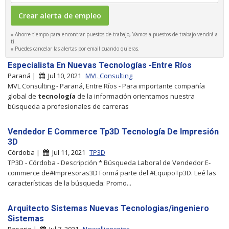
Ahorre tiempo para encontrar puestos de trabajo, Vamos a puestos de trabajo vendrá a
ti.
Puedes cancelar las alertas por email cuando quieras.
Especialista En Nuevas Tecnologías -Entre Ríos
Paraná |
Jul 10, 2021
MVL Consulting
MVL Consulting - Paraná, Entre Ríos - Para importante compañía
global de
tecnología
de la información orientamos nuestra
búsqueda a profesionales de carreras
Vendedor E Commerce Tp3D Tecnología De Impresión
3D
Córdoba |
Jul 11, 2021
TP3D
TP3D - Córdoba - Descripción * Búsqueda Laboral de Vendedor E-
commerce de#Impresoras3D Formá parte del #EquipoTp3D. Leé las
características de la búsqueda: Promo...
Arquitecto Sistemas Nuevas Tecnologias/ingeniero
Sistemas
Rosario |
Jul 7, 2021
Newallianceins