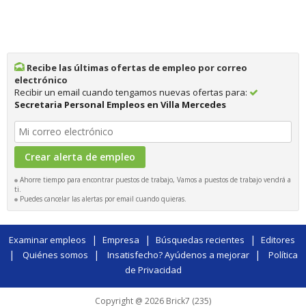
Recibe las últimas ofertas de empleo por correo
electrónico
Recibir un email cuando tengamos nuevas ofertas para:
Secretaria Personal Empleos en Villa Mercedes
Ahorre tiempo para encontrar puestos de trabajo, Vamos a puestos de trabajo vendrá a
ti.
Puedes cancelar las alertas por email cuando quieras.
|
|
|
Examinar empleos
Empresa
Búsquedas recientes
Editores
|
|
|
Quiénes somos
Insatisfecho? Ayúdenos a mejorar
Política
de Privacidad
Copyright @ 2026 Brick7 (235)