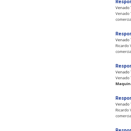
Respon
Venado 
Venado T
comercia
Respon
Venado 
Ricardo 
comercia
Respon
Venado 
Venado T
Maquin
Respon
Venado 
Ricardo 
comercia
Respon