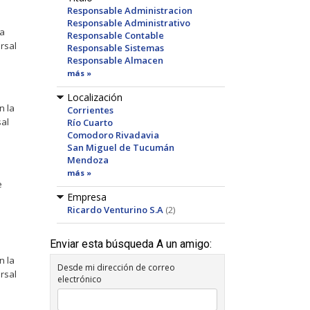
Responsable Administracion
Responsable Administrativo
la
Responsable Contable
rsal
Responsable Sistemas
Responsable Almacen
más »
Localización
n la
Corrientes
al
Río Cuarto
Comodoro Rivadavia
San Miguel de Tucumán
Mendoza
más »
e
Empresa
Ricardo Venturino S.A
(2)
Enviar esta búsqueda A un amigo:
n la
Desde mi dirección de correo
rsal
electrónico