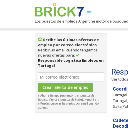
Los puestos de empleos Argentine motor de búsque
Recibe las últimas ofertas de
empleo por correo electrónico
Recibir un email cuando tengamos
nuevas ofertas para:
Responsable Logistica Empleos en
Tartagal
Resp
Ver todo
Coordi
Tartagal
Ahorre tiempo para encontrar puestos de
trabajo, Vamos a puestos de trabajo vendrá a ti.
Tartagal
Puedes cancelar las alertas por email cuando
Salta Pu
quieras.
Cadete
Decodif