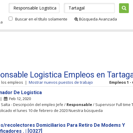
Buscar en el título solamente
Búsqueda Avanzada
da
onsable Logistica Empleos en Tartaga
s los empleos
|
Mostrar nuevos puestos de trabajo
Empleos 1 - 
nador De Logistica
 |
Feb 12, 2020
, Salta - Descripción del empleo Jefe /
Responsable
/ Supervisor Full time 
blicado el lunes 10 de febrero de 2020 Nuestra búsqueda
s/recolectores Domiciliarios Para Retiro De Modems Y
icadores . | [O327]