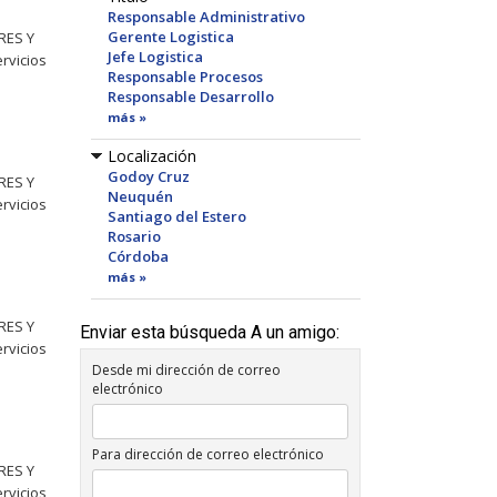
Responsable Administrativo
Gerente Logistica
RES Y
Jefe Logistica
rvicios
Responsable Procesos
Responsable Desarrollo
más »
Localización
Godoy Cruz
RES Y
Neuquén
rvicios
Santiago del Estero
Rosario
Córdoba
más »
RES Y
Enviar esta búsqueda A un amigo:
rvicios
Desde mi dirección de correo
electrónico
Para dirección de correo electrónico
RES Y
rvicios