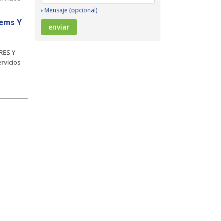
Mensaje (opcional)
dems Y
RES Y
rvicios