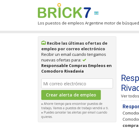
Los puestos de empleos Argentine motor de búsque
Recibe las últimas ofertas de
empleo por correo electrónico
Recibir un email cuando tengamos
nuevas ofertas para:
Responsable Compras Empleos en
Comodoro Rivadavia
Resp
Riva
Ver todo
Ahorre tiempo para encontrar puestos de
Respo
trabajo, Vamos a puestos de trabajo vendrá a ti.
Puedes cancelar las alertas por email cuando
Comodor
quieras.
Comodor
compra