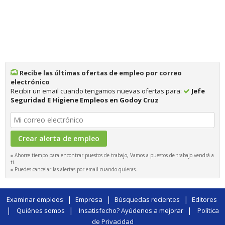
Recibe las últimas ofertas de empleo por correo
electrónico
Recibir un email cuando tengamos nuevas ofertas para:
Jefe
Seguridad E Higiene Empleos en Godoy Cruz
Ahorre tiempo para encontrar puestos de trabajo, Vamos a puestos de trabajo vendrá a
ti.
Puedes cancelar las alertas por email cuando quieras.
|
|
|
Examinar empleos
Empresa
Búsquedas recientes
Editores
|
|
|
Quiénes somos
Insatisfecho? Ayúdenos a mejorar
Política
de Privacidad