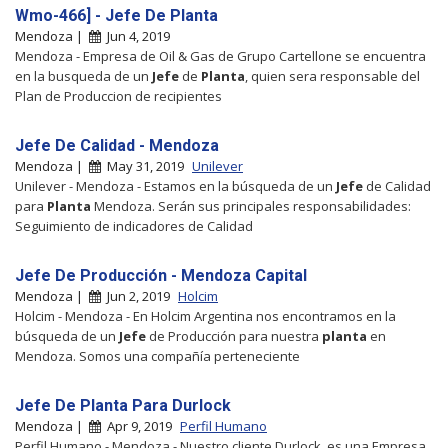
Wmo-466] - Jefe De Planta
Mendoza |
Jun 4, 2019
Mendoza - Empresa de Oil & Gas de Grupo Cartellone se encuentra
en la busqueda de un
Jefe
de
Planta
, quien sera responsable del
Plan de Produccion de recipientes
Jefe De Calidad - Mendoza
Mendoza |
May 31, 2019
Unilever
Unilever - Mendoza - Estamos en la búsqueda de un
Jefe
de Calidad
para
Planta
Mendoza. Serán sus principales responsabilidades:
Seguimiento de indicadores de Calidad
Jefe De Producción - Mendoza Capital
Mendoza |
Jun 2, 2019
Holcim
Holcim - Mendoza - En Holcim Argentina nos encontramos en la
búsqueda de un
Jefe
de Producción para nuestra
planta
en
Mendoza. Somos una compañía perteneciente
Jefe De Planta Para Durlock
Mendoza |
Apr 9, 2019
Perfil Humano
Perfil Humano - Mendoza - Nuestro cliente Durlock, es una Empresa