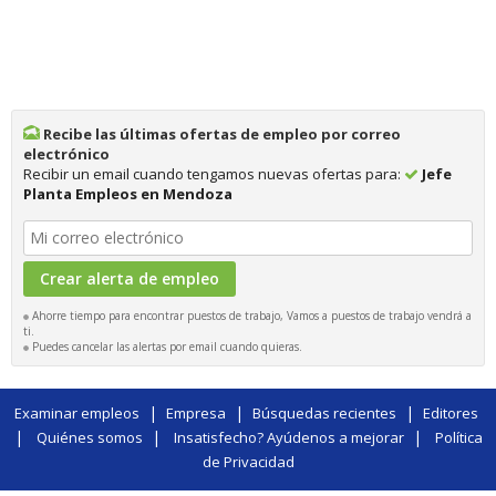
Recibe las últimas ofertas de empleo por correo
electrónico
Recibir un email cuando tengamos nuevas ofertas para:
Jefe
Planta Empleos en Mendoza
Ahorre tiempo para encontrar puestos de trabajo, Vamos a puestos de trabajo vendrá a
ti.
Puedes cancelar las alertas por email cuando quieras.
|
|
|
Examinar empleos
Empresa
Búsquedas recientes
Editores
|
|
|
Quiénes somos
Insatisfecho? Ayúdenos a mejorar
Política
de Privacidad