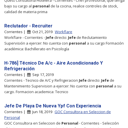
Quest Consultoria Hotelera - Corrientes - Chef profesional, que tenga
bajo su cargo al
personal
de la cocina, realice controles de stock,
calidad de materia prima
Reclutador - Recruiter
Corrientes |
Oct 21, 2019
Workflare
Workflare - Corrientes -
Jefe
directo:
Jefe
de Reclutamiento
Supervisión a ejercer: No cuenta con
personal
a su cargo Formación
académica: Bachillerato en Psicología
H-786] Técnico De A/c - Aire Acondicionado Y
Refrigeración
Corrientes |
Sep 17, 2019
Corrientes - Tecnico de A/C y Refrigeracion
Jefe
directo:
Jefe
de
Mantenimiento Supervision a ejercer: No cuenta con
personal
a su
cargo. Formacion academica: Tecnico
Jefe De Playa De Nueva Ypf Con Experiencia
Corrientes |
Jun 18, 2019
GOC Consultora en Seleccion de
Personal
GOC Consultora en Seleccion de
Personal
- Corrientes - Selección