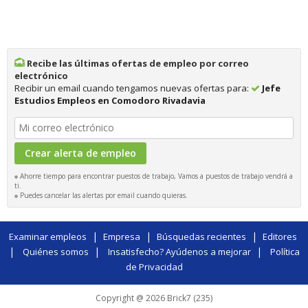
Recibe las últimas ofertas de empleo por correo
electrónico
Recibir un email cuando tengamos nuevas ofertas para:
Jefe
Estudios Empleos en Comodoro Rivadavia
Ahorre tiempo para encontrar puestos de trabajo, Vamos a puestos de trabajo vendrá a
ti.
Puedes cancelar las alertas por email cuando quieras.
|
|
|
Examinar empleos
Empresa
Búsquedas recientes
Editores
|
|
|
Quiénes somos
Insatisfecho? Ayúdenos a mejorar
Política
de Privacidad
Copyright @ 2026 Brick7 (235)