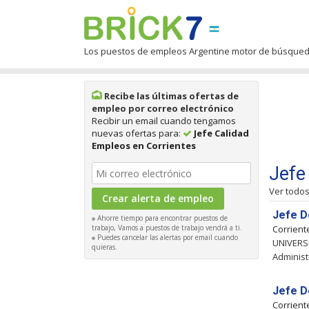
Los puestos de empleos Argentine motor de búsque
Recibe las últimas ofertas de
empleo por correo electrónico
Recibir un email cuando tengamos
nuevas ofertas para:
Jefe Calidad
Empleos en Corrientes
Jefe
Ver todo
Jefe D
Ahorre tiempo para encontrar puestos de
trabajo, Vamos a puestos de trabajo vendrá a ti.
Corrien
Puedes cancelar las alertas por email cuando
UNIVERSI
quieras.
Administr
Jefe D
Corrien