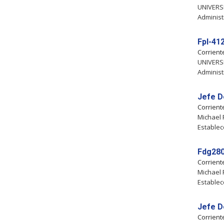
UNIVERSI
Administr
Fpl-41
Corrien
UNIVERSI
Administr
Jefe D
Corrien
Michael 
Establec
Fdg280
Corrien
Michael 
Establec
Jefe D
Corrien