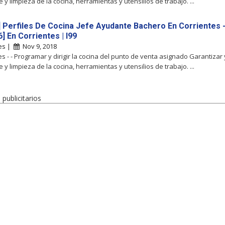
e y limpieza de la cocina, herramientas y utensilios de trabajo. ...
] Perfiles De Cocina Jefe Ayudante Bachero En Corrientes 
] En Corrientes | I99
tes |
Nov 9, 2018
es - - Programar y dirigir la cocina del punto de venta asignado Garantizar 
e y limpieza de la cocina, herramientas y utensilios de trabajo. ...
publicitarios