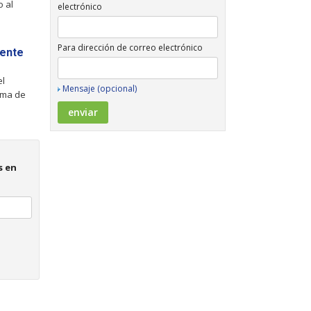
o al
electrónico
Para dirección de correo electrónico
iente
el
Mensaje (opcional)
oma de
s en
-