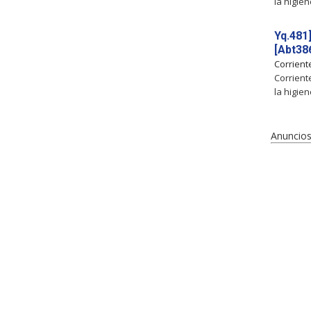
la higien
Yq.481
[Abt386
Corrien
Corrient
la higien
Anuncios 