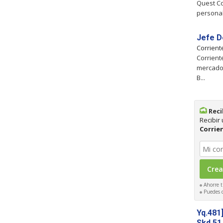
Quest Co
personal
Jefe D
Corrien
Corrient
mercado,
B...
Reci
Recibir
Corrie
Ahorre t
Puedes ca
Yq.481
Skd.51