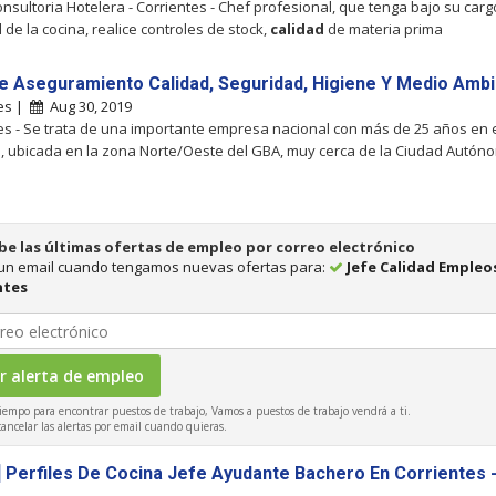
nsultoria Hotelera - Corrientes - Chef profesional, que tenga bajo su carg
 de la cocina, realice controles de stock,
calidad
de materia prima
e Aseguramiento Calidad, Seguridad, Higiene Y Medio Amb
tes |
Aug 30, 2019
es - Se trata de una importante empresa nacional con más de 25 años en 
 ubicada en la zona Norte/Oeste del GBA, muy cerca de la Ciudad Autón
be las últimas ofertas de empleo por correo electrónico
 un email cuando tengamos nuevas ofertas para:
Jefe Calidad Empleo
ntes
iempo para encontrar puestos de trabajo, Vamos a puestos de trabajo vendrá a ti.
ncelar las alertas por email cuando quieras.
] Perfiles De Cocina Jefe Ayudante Bachero En Corrientes 