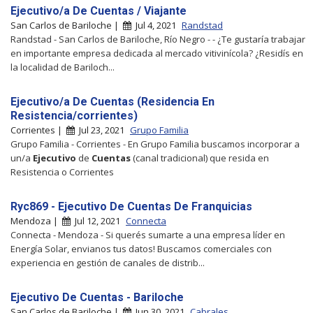
Ejecutivo/a De Cuentas / Viajante
San Carlos de Bariloche |
Jul 4, 2021
Randstad
Randstad - San Carlos de Bariloche, Río Negro - - ¿Te gustaría trabajar
en importante empresa dedicada al mercado vitivinícola? ¿Residís en
la localidad de Bariloch...
Ejecutivo/a De Cuentas (Residencia En
Resistencia/corrientes)
Corrientes |
Jul 23, 2021
Grupo Familia
Grupo Familia - Corrientes - En Grupo Familia buscamos incorporar a
un/a
Ejecutivo
de
Cuentas
(canal tradicional) que resida en
Resistencia o Corrientes
Ryc869 - Ejecutivo De Cuentas De Franquicias
Mendoza |
Jul 12, 2021
Connecta
Connecta - Mendoza - Si querés sumarte a una empresa líder en
Energía Solar, envianos tus datos! Buscamos comerciales con
experiencia en gestión de canales de distrib...
Ejecutivo De Cuentas - Bariloche
San Carlos de Bariloche |
Jun 30, 2021
Cabrales