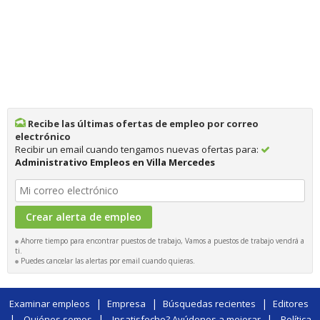
Recibe las últimas ofertas de empleo por correo
electrónico
Recibir un email cuando tengamos nuevas ofertas para:
Administrativo Empleos en Villa Mercedes
Ahorre tiempo para encontrar puestos de trabajo, Vamos a puestos de trabajo vendrá a
ti.
Puedes cancelar las alertas por email cuando quieras.
|
|
|
Examinar empleos
Empresa
Búsquedas recientes
Editores
|
|
|
Quiénes somos
Insatisfecho? Ayúdenos a mejorar
Política