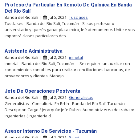
Profesor/a Particular En Remoto De Química En Banda
Del Río Salí
Banda del Río Salí |
Jul 5, 2021
Tusclases
Tusclases - Banda del Río Salí, Tucumán - Si sos profesor o
universitario y querés ganar plata extra, leé atentamente. Unite e vos
impartirá clases particulares des...
Asistente Administrativa
Banda del Río Salí |
Jul 2, 2021
inmetal
inmetal - Banda del Río Salí, Tucumán - - Se requiere un auxiliar con
conocimientos contables para realizar conciliaciones bancarias, de
proveedores y clientes. Manejo...
Jefe De Operaciones Postventa
Banda del Río Salí |
Jul 2, 2021
Generalistas
Generalistas - Consultoria En Rrhh - Banda del Río Salí, Tucumán -
Descripcion Cargo / Jerarquía: Jefe Rubro: Automotriz Area de trabajo:
Ingenierías ( Ingeniería d...
Asesor Interno De Servicios - Tucumán
Banda del Río Salí |
Jul 1, 2021
Scania